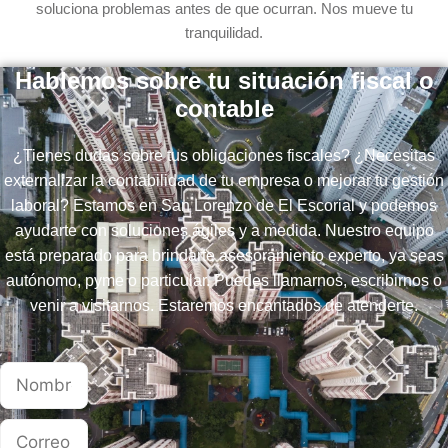
soluciona problemas antes de que ocurran. Nos mueve tu
tranquilidad.
Hablemos sobre tu situación fiscal o
contable
¿Tienes dudas sobre tus obligaciones fiscales? ¿Necesitas
externalizar la contabilidad de tu empresa o mejorar tu gestión
laboral? Estamos en San Lorenzo de El Escorial y podemos
ayudarte con soluciones ágiles y a medida. Nuestro equipo
está preparado para brindarte asesoramiento experto, ya seas
autónomo, pyme o particular. Puedes llamarnos, escribirnos o
venir a visitarnos. Estaremos encantados de atenderte.